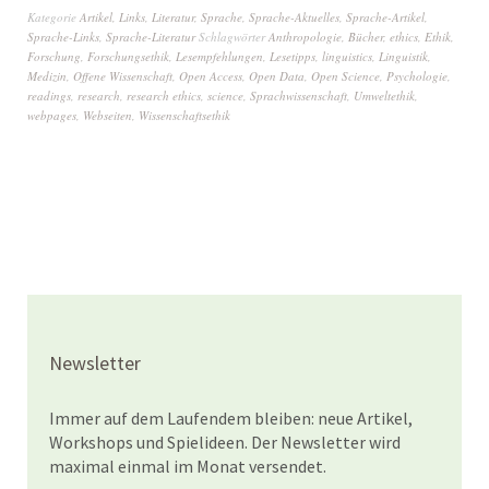
Kategorie
Artikel
,
Links
,
Literatur
,
Sprache
,
Sprache-Aktuelles
,
Sprache-Artikel
,
Sprache-Links
,
Sprache-Literatur
Schlagwörter
Anthropologie
,
Bücher
,
ethics
,
Ethik
,
Forschung
,
Forschungsethik
,
Lesempfehlungen
,
Lesetipps
,
linguistics
,
Linguistik
,
Medizin
,
Offene Wissenschaft
,
Open Access
,
Open Data
,
Open Science
,
Psychologie
,
readings
,
research
,
research ethics
,
science
,
Sprachwissenschaft
,
Umweltethik
,
webpages
,
Webseiten
,
Wissenschaftsethik
Newsletter
Immer auf dem Laufendem bleiben: neue Artikel,
Workshops und Spielideen. Der Newsletter wird
maximal einmal im Monat versendet.