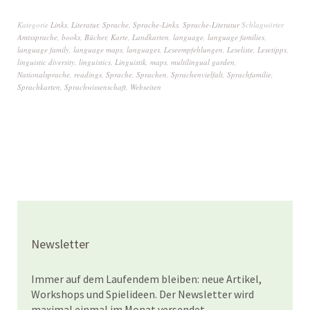
Kategorie
Links
,
Literatur
,
Sprache
,
Sprache-Links
,
Sprache-Literatur
Schlagwörter
Amtssprache
,
books
,
Bücher
,
Karte
,
Landkarten
,
language
,
language families
,
language family
,
language maps
,
languages
,
Leseempfehlungen
,
Leseliste
,
Lesetipps
,
linguistic diversity
,
linguistics
,
Linguistik
,
maps
,
multilingual garden
,
Nationalsprache
,
readings
,
Sprache
,
Sprachen
,
Sprachenvielfalt
,
Sprachfamilie
,
Sprachkarten
,
Sprachwissenschaft
,
Webseiten
Newsletter
Immer auf dem Laufendem bleiben: neue Artikel,
Workshops und Spielideen. Der Newsletter wird
maximal einmal im Monat versendet.