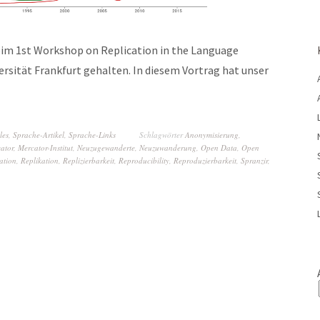
beim 1st Workshop on Replication in the Language
rsität Frankfurt gehalten. In diesem Vortrag hat unser
les
,
Sprache-Artikel
,
Sprache-Links
Schlagwörter
Anonymisierung
,
ator
,
Mercator-Institut
,
Neuzugewanderte
,
Neuzuwanderung
,
Open Data
,
Open
ation
,
Replikation
,
Replizierbarkeit
,
Reproducibility
,
Reproduzierbarkeit
,
Spranzir
,