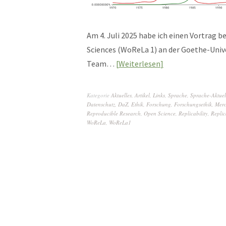
Am 4. Juli 2025 habe ich einen Vortrag 
Sciences (WoReLa 1) an der Goethe-Unive
Team…
Weiterlesen
Kategorie
Aktuelles
,
Artikel
,
Links
,
Sprache
,
Sprache-Aktuel
Datenschutz
,
DaZ
,
Ethik
,
Forschung
,
Forschungsethik
,
Merc
Reproducible Research
,
Open Science
,
Replicability
,
Replic
WoReLa
,
WoReLa1