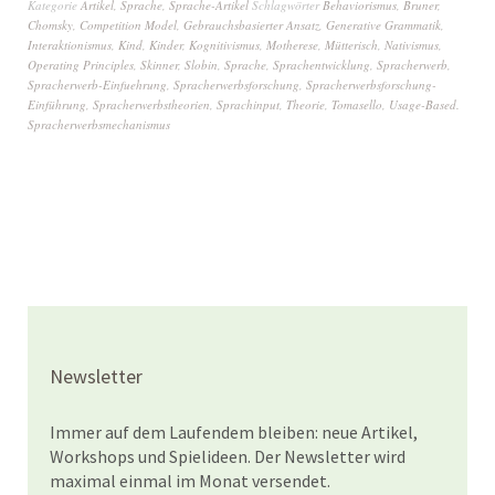
Kategorie
Artikel
,
Sprache
,
Sprache-Artikel
Schlagwörter
Behaviorismus
,
Bruner
,
Chomsky
,
Competition Model
,
Gebrauchsbasierter Ansatz
,
Generative Grammatik
,
Interaktionismus
,
Kind
,
Kinder
,
Kognitivismus
,
Motherese
,
Mütterisch
,
Nativismus
,
Operating Principles
,
Skinner
,
Slobin
,
Sprache
,
Sprachentwicklung
,
Spracherwerb
,
Spracherwerb-Einfuehrung
,
Spracherwerbsforschung
,
Spracherwerbsforschung-
Einführung
,
Spracherwerbstheorien
,
Sprachinput
,
Theorie
,
Tomasello
,
Usage-Based.
Spracherwerbsmechanismus
Newsletter
Immer auf dem Laufendem bleiben: neue Artikel,
Workshops und Spielideen. Der Newsletter wird
maximal einmal im Monat versendet.