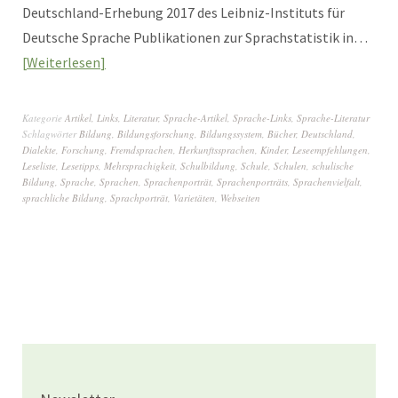
Deutschland-Erhebung 2017 des Leibniz-Instituts für
Deutsche Sprache Publikationen zur Sprachstatistik in…
Weiterlesen
Kategorie
Artikel
,
Links
,
Literatur
,
Sprache-Artikel
,
Sprache-Links
,
Sprache-Literatur
Schlagwörter
Bildung
,
Bildungsforschung
,
Bildungssystem
,
Bücher
,
Deutschland
,
Dialekte
,
Forschung
,
Fremdsprachen
,
Herkunftssprachen
,
Kinder
,
Leseempfehlungen
,
Leseliste
,
Lesetipps
,
Mehrsprachigkeit
,
Schulbildung
,
Schule
,
Schulen
,
schulische
Bildung
,
Sprache
,
Sprachen
,
Sprachenporträt
,
Sprachenporträts
,
Sprachenvielfalt
,
sprachliche Bildung
,
Sprachporträt
,
Varietäten
,
Webseiten