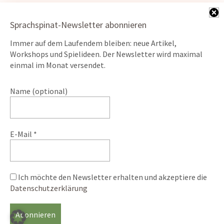
Sprachspinat-Newsletter abonnieren
Immer auf dem Laufendem bleiben: neue Artikel,
Kontakt
Workshops und Spielideen. Der Newsletter wird maximal
Datenschutz
einmal im Monat versendet.
Impressum
Name (optional)
ÖKO-Webserver powered by
E-Mail
*
Ich möchte den Newsletter erhalten und akzeptiere die
© 2026
Sprache Spiel Natur.
Powered by
WordPress
Datenschutzerklärung
Theme: Weta von
Elmastudio
.