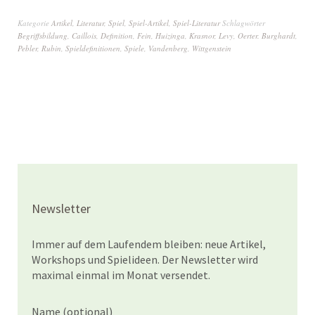
Kategorie
Artikel
,
Literatur
,
Spiel
,
Spiel-Artikel
,
Spiel-Literatur
Schlagwörter
Begriffsbildung
,
Caillois
,
Definition
,
Fein
,
Huizinga
,
Krasnor
,
Levy
,
Oerter. Burghardt
,
Pebler
,
Rubin
,
Spieldefinitionen
,
Spiele
,
Vandenberg
,
Wittgenstein
Newsletter
Immer auf dem Laufendem bleiben: neue Artikel,
Workshops und Spielideen. Der Newsletter wird
maximal einmal im Monat versendet.
Name (optional)