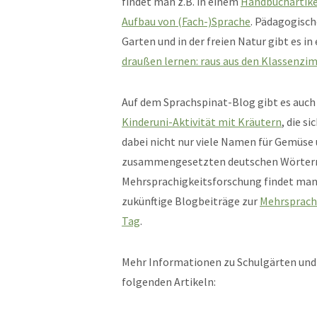
findet man z.B. in einem
Handbuchartike
Aufbau von (Fach-)Sprache
. Pädagogisc
Garten und in der freien Natur gibt es in
draußen lernen: raus aus den Klassenz
Auf dem Sprachspinat-Blog gibt es auch 
Kinderuni-Aktivität mit Kräutern
, die s
dabei nicht nur viele Namen für Gemüse 
zusammengesetzten deutschen Wörtern 
Mehrsprachigkeitsforschung findet ma
zukünftige Blogbeiträge zur
Mehrsprach
Tag
.
Mehr Informationen zu Schulgärten und 
folgenden Artikeln: