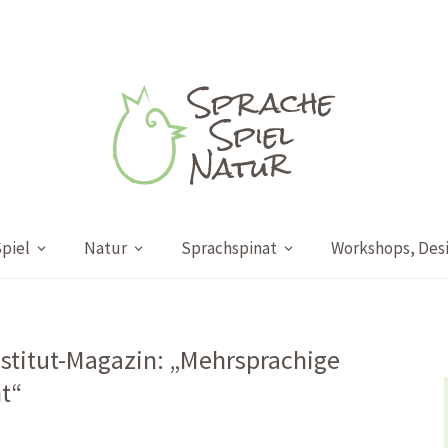
piel
Natur
Sprachspinat
Workshops, Des
nstitut-Magazin: „Mehrsprachige
t“