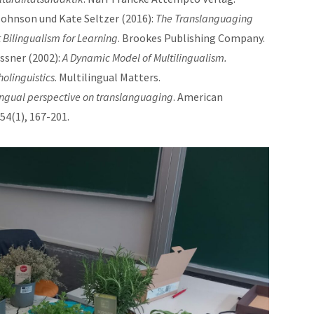
 Johnson und Kate Seltzer (2016):
The Translanguaging
Bilingualism for Learning
. Brookes Publishing Company.
essner (2002):
A Dynamic Model of Multilingualism.
olinguistics
. Multilingual Matters.
ingual perspective on translanguaging
. American
54(1), 167-201.