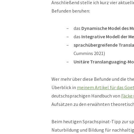
Anschließend stelle ich kurz vier aktuel
Befunden beruhen:
das
Dynamische Model des Mu
das
Integrative Modell der M
sprachübergreifende Transl
Cummins 2021)
Unitäre Translanguaging-Mo
Wer mehr über diese Befunde und die th
Überblick in
meinem Artikel für das Go
deutschsprachigen Handbuch von
Fäcke 
Aufsätzen zu den erwähnten theoretisc
Beim heutigen Sprachspinat-Tipp zur sp
Naturbildung und Bildung für nachhalti