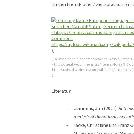
für den Fremd- oder Zweitsprachunterric
„Deutschland“ in anderen Sprachen (ArnoldPlaton, Ger
<https://creativecommons.org/licenses/by-sa/3.0>, 
https://upload.wikimedia.org/wikipedia/commons
)
Literatur
Cummins, Jim (2021).
Rethinki
analysis of theoretical concept
Fäcke, Christiane und Franz-J
Mehrsprachigkeits-und Mehrkul