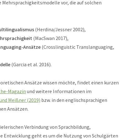
le Mehrsprachigkeitsmodelle vor, die auf solchen
ltilingualismus
(Herdina/Jessner 2002),
ehrsprachigkeit
(MacSwan 2017),
anguaging-Ansätze
(Crosslinguistic Translanguaging,
delle
(Garcia et al. 2016).
eoretischen Ansätze wissen möchte, findet einen kurzen
ethe-Magazin
und weitere Informationen im
und Meißner (2019)
bzw. in den englischsprachigen
hen Ansätzen.
ielerischen Verbindung von Sprachbildung,
ge Entwicklung geht es um die Nutzung von Schulgärten