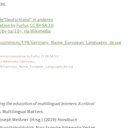
ht.
man translation by Furfur, CC BY-SA 3.0
via Wikimedia Commons ,
/f/f9/Germany_Name_European_Languages_de.svg
ng the education of multilingual learners: A critical
s
. Multilingual Matters.
oseph Meißner (Hrsg.) (2019):
Handbuch
turalitätsdidaktik
. Narr Francke Attempto Verlag.