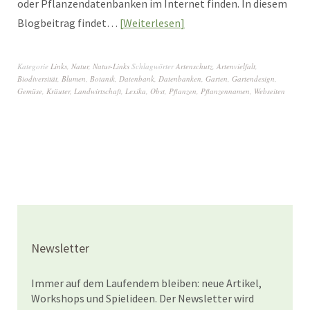
oder Pflanzendatenbanken im Internet finden. In diesem
Blogbeitrag findet…
Weiterlesen
Kategorie
Links
,
Natur
,
Natur-Links
Schlagwörter
Artenschutz
,
Artenvielfalt
,
Biodiversität
,
Blumen
,
Botanik
,
Datenbank
,
Datenbanken
,
Garten
,
Gartendesign
,
Gemüse
,
Kräuter
,
Landwirtschaft
,
Lexika
,
Obst
,
Pflanzen
,
Pflanzennamen
,
Webseiten
Newsletter
Immer auf dem Laufendem bleiben: neue Artikel,
Workshops und Spielideen. Der Newsletter wird