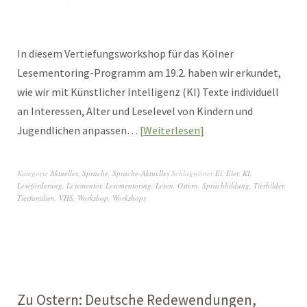
In diesem Vertiefungsworkshop für das Kölner
Lesementoring-Programm am 19.2. haben wir erkundet,
wie wir mit Künstlicher Intelligenz (KI) Texte individuell
an Interessen, Alter und Leselevel von Kindern und
Jugendlichen anpassen…
Weiterlesen
Kategorie
Aktuelles
,
Sprache
,
Sprache-Aktuelles
Schlagwörter
Ei
,
Eier
,
KI
,
Leseförderung
,
Lesementor
,
Lesementoring
,
Lesen
,
Ostern
,
Sprachbildung
,
Tierbilder
,
Tierfamilien
,
VHS
,
Workshop
,
Workshops
Zu Ostern: Deutsche Redewendungen,