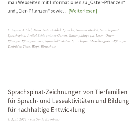
man Webseiten mit Informationen zu „Oster-Pflanzen“
und „Eier-Pflanzen“ sowie…
Weiterlesen
Kategorie
Artikel
,
Natur
,
Natur-Artikel
,
Sprache
,
Sprache-Artikel
,
Sprachspinat
,
Sprachspinat-Artikel
Schlagwörter
Garten
,
Gartenpädagogik
,
Lesen
,
Ostern
,
Pflanzen
,
Pflanzennamen
,
Sprachaktivitäten
,
Sprachspinat-Insektengarten-Pflanzen
,
Tierbilder
,
Tiere
,
Wopf
,
Wortschatz
Sprachspinat-Zeichnungen von Tierfamilien
für Sprach- und Leseaktivitäten und Bildung
für nachhaltige Entwicklung
1. April 2022
von
Sonja Eisenbeiss