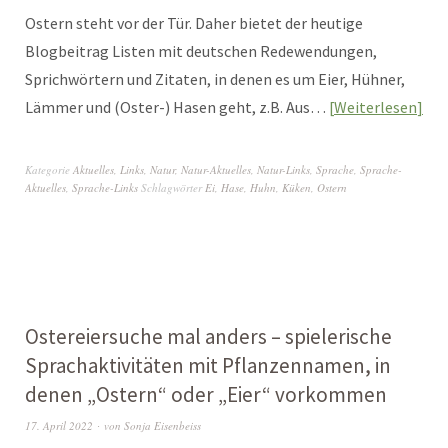
Ostern steht vor der Tür. Daher bietet der heutige
Blogbeitrag Listen mit deutschen Redewendungen,
Sprichwörtern und Zitaten, in denen es um Eier, Hühner,
Lämmer und (Oster-) Hasen geht, z.B. Aus…
Weiterlesen
Kategorie
Aktuelles
,
Links
,
Natur
,
Natur-Aktuelles
,
Natur-Links
,
Sprache
,
Sprache-
Aktuelles
,
Sprache-Links
Schlagwörter
Ei
,
Hase
,
Huhn
,
Küken
,
Ostern
Ostereiersuche mal anders – spielerische
Sprachaktivitäten mit Pflanzennamen, in
denen „Ostern“ oder „Eier“ vorkommen
17. April 2022
von
Sonja Eisenbeiss