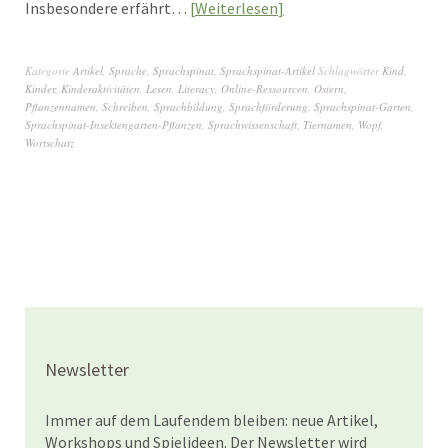
Insbesondere erfährt…
Weiterlesen
Kategorie
Artikel
,
Sprache
,
Sprachspinat
,
Sprachspinat-Artikel
Schlagwörter
Kind
,
Kinder
,
Kinderaktivitäten
,
Lesen
,
Literacy
,
Online-Ressourcen
,
Ostern
,
Pflanzennamen
,
Schreiben
,
Sprachbildung
,
Sprachförderung
,
Sprachspinat-Garten
,
Sprachspinat-Insektengarten-Pflanzen
,
Sprachwissenschaft
,
Tiernamen
,
Wopf
,
Wortschatz
Newsletter
Immer auf dem Laufendem bleiben: neue Artikel,
Workshops und Spielideen. Der Newsletter wird