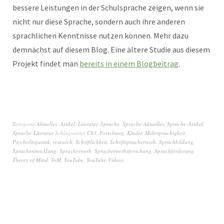
bessere Leistungen in der Schulsprache zeigen, wenn sie
nicht nur diese Sprache, sondern auch ihre anderen
sprachlichen Kenntnisse nutzen können. Mehr dazu
demnächst auf diesem Blog. Eine ältere Studie aus diesem
Projekt findet man
bereits in einem Blogbeitrag
.
Kategorie
Aktuelles
,
Artikel
,
Literatur
,
Sprache
,
Sprache-Aktuelles
,
Sprache-Artikel
,
Sprache-Literatur
Schlagwörter
C03
,
Forschung
,
Kinder
,
Mehrsprachigkeit
,
Psycholinguistik
,
research
,
Schriftlichkeit
,
Schriftspracherwerb
,
Sprachbildung
,
Sprachentwicklung
,
Spracherwerb
,
Spracherwerbsforschung
,
Sprachförderung
,
Theory of Mind
,
ToM
,
YouTube
,
YouTube-Videos