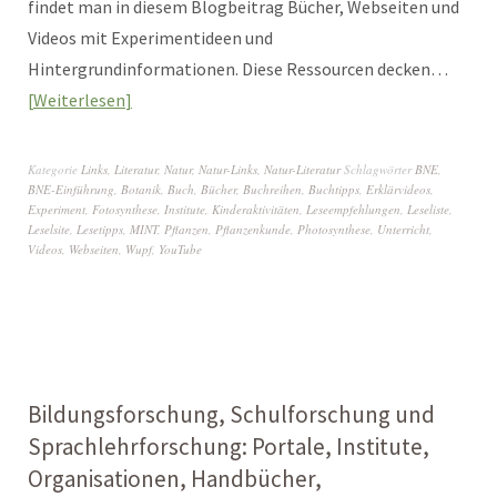
findet man in diesem Blogbeitrag Bücher, Webseiten und
Videos mit Experimentideen und
Hintergrundinformationen. Diese Ressourcen decken…
Weiterlesen
Kategorie
Links
,
Literatur
,
Natur
,
Natur-Links
,
Natur-Literatur
Schlagwörter
BNE
,
BNE-Einführung
,
Botanik
,
Buch
,
Bücher
,
Buchreihen
,
Buchtipps
,
Erklärvideos
,
Experiment
,
Fotosynthese
,
Institute
,
Kinderaktivitäten
,
Leseempfehlungen
,
Leseliste
,
Leselsite
,
Lesetipps
,
MINT
,
Pflanzen
,
Pflanzenkunde
,
Photosynthese
,
Unterricht
,
Videos
,
Webseiten
,
Wupf
,
YouTube
Bildungsforschung, Schulforschung und
Sprachlehrforschung: Portale, Institute,
Organisationen, Handbücher,