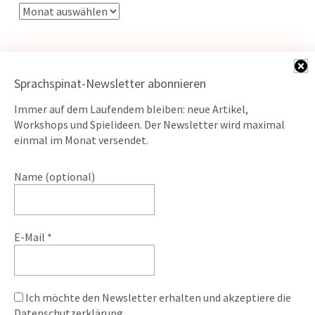
Sprachspinat-Newsletter abonnieren
Immer auf dem Laufendem bleiben: neue Artikel,
Kontakt
Workshops und Spielideen. Der Newsletter wird maximal
Datenschutz
einmal im Monat versendet.
Impressum
Name (optional)
ÖKO-Webserver powered by
E-Mail
*
Ich möchte den Newsletter erhalten und akzeptiere die
© 2026
Sprache Spiel Natur.
Powered by
WordPress
Datenschutzerklärung
Theme: Weta von
Elmastudio
.