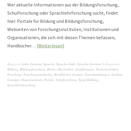
Wer aktuelle Informationen aus der Bildungsforschung,
Schulforschung oder Sprachlehrforschung sucht, findet
hier: Portale für Bildung und Bildungsforschung,
Webseiten von Forschungsinstituten, Institutionen und
Organisationen, die sich mit diesen Themen befassen,
Handbücher…
Weiterlesen
Kategorie
Links
,
Literatur
,
Sprache
,
Sprache-Links
,
Sprache-Literatur
Schlagwörter
Bildung
,
Bildungsforschung
,
Bücher
,
Buchreihen
,
Einführungen
,
Fachzeitschriften
,
Forschung
,
Forschungsmethoden
,
Handbücher
,
Institute
,
Leseempfehlungen
,
Leseliste
,
Lesetipps
,
Organisationen
,
Portale
,
Schulforschung
,
Sprachbildung
,
Sprachlehrforschung