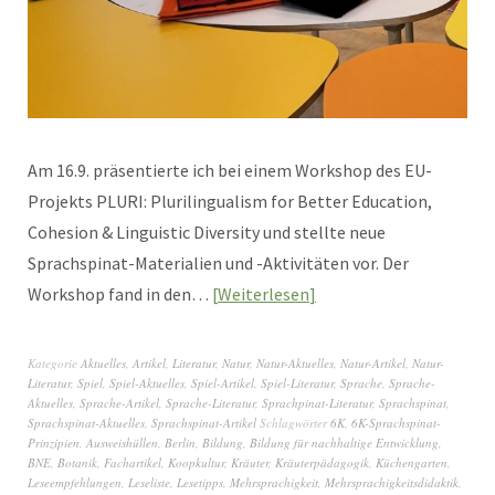
Am 16.9. präsentierte ich bei einem Workshop des EU-
Projekts PLURI: Plurilingualism for Better Education,
Cohesion & Linguistic Diversity und stellte neue
Sprachspinat-Materialien und -Aktivitäten vor. Der
Workshop fand in den…
Weiterlesen
Kategorie
Aktuelles
,
Artikel
,
Literatur
,
Natur
,
Natur-Aktuelles
,
Natur-Artikel
,
Natur-
Literatur
,
Spiel
,
Spiel-Aktuelles
,
Spiel-Artikel
,
Spiel-Literatur
,
Sprache
,
Sprache-
Aktuelles
,
Sprache-Artikel
,
Sprache-Literatur
,
Sprachpinat-Literatur
,
Sprachspinat
,
Sprachspinat-Aktuelles
,
Sprachspinat-Artikel
Schlagwörter
6K
,
6K-Sprachspinat-
Prinzipien
,
Ausweishüllen
,
Berlin
,
Bildung
,
Bildung für nachhaltige Entwicklung
,
BNE
,
Botanik
,
Fachartikel
,
Koopkultur
,
Kräuter
,
Kräuterpädagogik
,
Küchengarten
,
Leseempfehlungen
,
Leseliste
,
Lesetipps
,
Mehrsprachigkeit
,
Mehrsprachigkeitsdidaktik
,