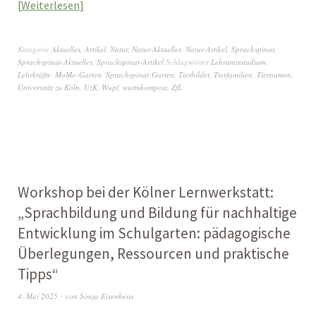
Weiterlesen
Kategorie
Aktuelles
,
Artikel
,
Natur
,
Natur-Aktuelles
,
Natur-Artikel
,
Sprachspinat
,
Sprachspinat-Aktuelles
,
Sprachspinat-Artikel
Schlagwörter
Lehramtsstudium
,
Lehrkräfte
,
MoMo-Garten
,
Sprachspinat-Garten
,
Tierbilder
,
Tierfamilien
,
Tiernamen
,
Universität zu Köln
,
UzK
,
Wupf
,
wurmkompost
,
ZfL
Workshop bei der Kölner Lernwerkstatt:
„Sprachbildung und Bildung für nachhaltige
Entwicklung im Schulgarten: pädagogische
Überlegungen, Ressourcen und praktische
Tipps“
4. Mai 2025
von
Sonja Eisenbeiss