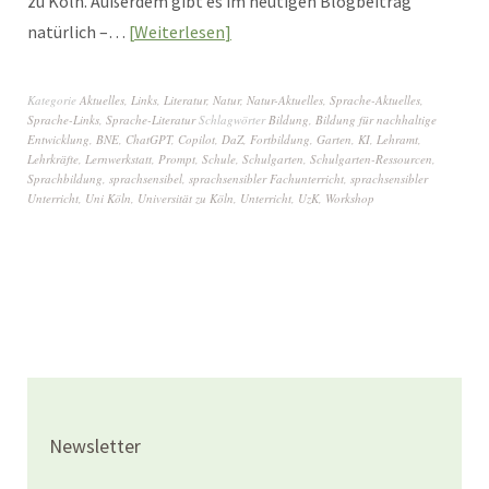
zu Köln. Außerdem gibt es im heutigen Blogbeitrag
natürlich –…
Weiterlesen
Kategorie
Aktuelles
,
Links
,
Literatur
,
Natur
,
Natur-Aktuelles
,
Sprache-Aktuelles
,
Sprache-Links
,
Sprache-Literatur
Schlagwörter
Bildung
,
Bildung für nachhaltige
Entwicklung
,
BNE
,
ChatGPT
,
Copilot
,
DaZ
,
Fortbildung
,
Garten
,
KI
,
Lehramt
,
Lehrkräfte
,
Lernwerkstatt
,
Prompt
,
Schule
,
Schulgarten
,
Schulgarten-Ressourcen
,
Sprachbildung
,
sprachsensibel
,
sprachsensibler Fachunterricht
,
sprachsensibler
Unterricht
,
Uni Köln
,
Universität zu Köln
,
Unterricht
,
UzK
,
Workshop
Newsletter