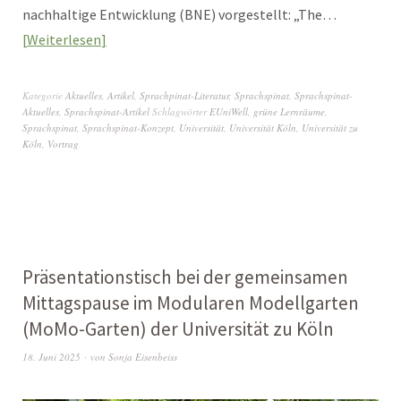
nachhaltige Entwicklung (BNE) vorgestellt: „The…
Weiterlesen
Kategorie
Aktuelles
,
Artikel
,
Sprachpinat-Literatur
,
Sprachspinat
,
Sprachspinat-
Aktuelles
,
Sprachspinat-Artikel
Schlagwörter
EUniWell
,
grüne Lernräume
,
Sprachspinat
,
Sprachspinat-Konzept
,
Universität
,
Universität Köln
,
Universität zu
Köln
,
Vortrag
Präsentationstisch bei der gemeinsamen
Mittagspause im Modularen Modellgarten
(MoMo-Garten) der Universität zu Köln
18. Juni 2025
von
Sonja Eisenbeiss