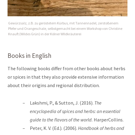
Gewürzsalz, z.B. zu geröstetem Kürbus, mit Tannennadel, zerstoßenem
Pfefer und Orangeschale, selbstgemacht bei einem Workshop von Christine
Knauft (Wildes Grün) in der Kölner WIldkräuterei
Books in English
The following books differ from other books about herbs
or spices in that they also provide extensive information
about their origins and regional distribution.
Lakshmi, P., & Sutton, J. (2016).
The
encyclopedia of spices and herbs: an essential
guide to the flavors of the world.
HarperCollins.
Peter, K. V. (Ed.). (2006).
Handbook of herbs and