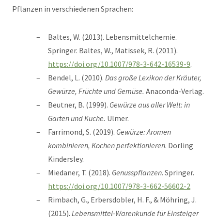
Pflanzen in verschiedenen Sprachen:
Baltes, W. (2013). Lebensmittelchemie.
Springer. Baltes, W., Matissek, R. (2011).
https://doi.org/10.1007/978-3-642-16539-9
.
Bendel, L. (2010).
Das große Lexikon der Kräuter,
Gewürze, Früchte und Gemüse.
Anaconda-Verlag.
Beutner, B. (1999).
Gewürze aus aller Welt: in
Garten und Küche.
Ulmer.
Farrimond, S. (2019).
Gewürze: Aromen
kombinieren, Kochen perfektionieren
. Dorling
Kindersley.
Miedaner, T. (2018).
Genusspflanzen
. Springer.
https://doi.org/10.1007/978-3-662-56602-2
Rimbach, G., Erbersdobler, H. F., & Möhring, J.
(2015).
Lebensmittel-Warenkunde für Einsteiger