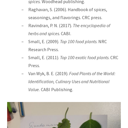
spices.
Woodhead publishing.
Raghavan, S. (2006). Handbook of spices,
seasonings, and flavorings. CRC press.
Ravindran, P. N. (2017).
The encyclopedia of
herbs and spices
. CABI.
Small, E. (2009).
Top 100 food plants
. NRC
Research Press.
Small, E. (2011).
Top 100 exotic food plants
. CRC
Press.
Van Wyk, B. E. (2019).
Food Plants of the World:
Identification, Culinary Uses and Nutritional
Value.
‎CABI Publishing.