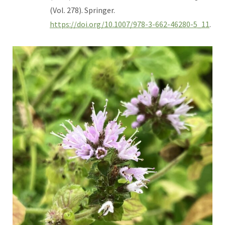
(Vol. 278). Springer.
https://doi.org/10.1007/978-3-662-46280-5_11
.