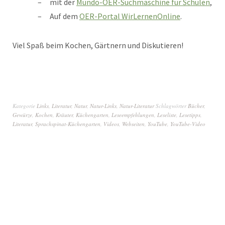
mit der
Mundo-OER-Suchmaschine für Schulen
,
Auf dem
OER-Portal WirLernenOnline
.
Viel Spaß beim Kochen, Gärtnern und Diskutieren!
Kategorie
Links
,
Literatur
,
Natur
,
Natur-Links
,
Natur-Literatur
Schlagwörter
Bücher
,
Gewürze
,
Kochen
,
Kräuter
,
Küchengarten
,
Leseempfehlungen
,
Leseliste
,
Lesetipps
,
Literatur
,
Sprachspinat-Küchengarten
,
Videos
,
Webseiten
,
YouTube
,
YouTube-Video