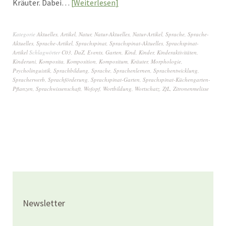
Kräuter. Dabei…
Weiterlesen
Kategorie
Aktuelles
,
Artikel
,
Natur
,
Natur-Aktuelles
,
Natur-Artikel
,
Sprache
,
Sprache-
Aktuelles
,
Sprache-Artikel
,
Sprachspinat
,
Sprachspinat-Aktuelles
,
Sprachspinat-
Artikel
Schlagwörter
C03
,
DaZ
,
Events
,
Garten
,
Kind
,
Kinder
,
Kinderaktivitäten
,
Kinderuni
,
Komposita
,
Komposition
,
Kompositum
,
Kräuter
,
Morphologie
,
Psycholinguistik
,
Sprachbildung
,
Sprache
,
Sprachenlernen
,
Sprachentwicklung
,
Spracherwerb
,
Sprachförderung
,
Sprachspinat-Garten
,
Sprachspinat-Küchengarten-
Pflanzen
,
Sprachwissenschaft
,
Wofopf
,
Wortbildung
,
Wortschatz
,
ZfL
,
Zitronenmelisse
Newsletter