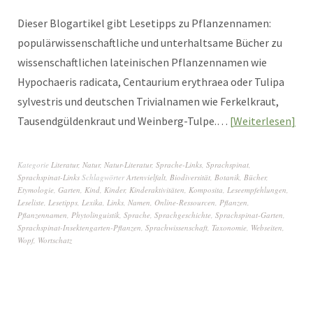
Dieser Blogartikel gibt Lesetipps zu Pflanzennamen:
populärwissenschaftliche und unterhaltsame Bücher zu
wissenschaftlichen lateinischen Pflanzennamen wie
Hypochaeris radicata, Centaurium erythraea oder Tulipa
sylvestris und deutschen Trivialnamen wie Ferkelkraut,
Tausendgüldenkraut und Weinberg-Tulpe.…
Weiterlesen
Kategorie
Literatur
,
Natur
,
Natur-Literatur
,
Sprache-Links
,
Sprachspinat
,
Sprachspinat-Links
Schlagwörter
Artenvielfalt
,
Biodiversität
,
Botanik
,
Bücher
,
Etymologie
,
Garten
,
Kind
,
Kinder
,
Kinderaktivitäten
,
Komposita
,
Leseempfehlungen
,
Leseliste
,
Lesetipps
,
Lexika
,
Links
,
Namen
,
Online-Ressourcen
,
Pflanzen
,
Pflanzennamen
,
Phytolinguistik
,
Sprache
,
Sprachgeschichte
,
Sprachspinat-Garten
,
Sprachspinat-Insektengarten-Pflanzen
,
Sprachwissenschaft
,
Taxonomie
,
Webseiten
,
Wopf
,
Wortschatz