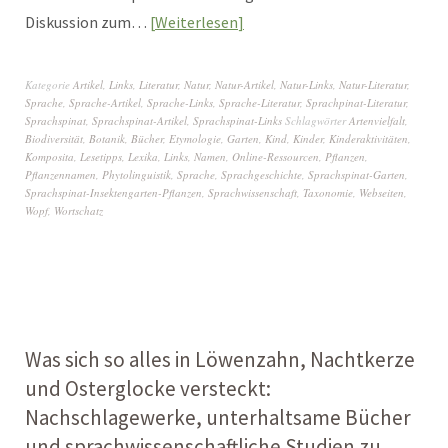
Diskussion zum…
Weiterlesen
Kategorie
Artikel
,
Links
,
Literatur
,
Natur
,
Natur-Artikel
,
Natur-Links
,
Natur-Literatur
,
Sprache
,
Sprache-Artikel
,
Sprache-Links
,
Sprache-Literatur
,
Sprachpinat-Literatur
,
Sprachspinat
,
Sprachspinat-Artikel
,
Sprachspinat-Links
Schlagwörter
Artenvielfalt
,
Biodiversität
,
Botanik
,
Bücher
,
Etymologie
,
Garten
,
Kind
,
Kinder
,
Kinderaktivitäten
,
Komposita
,
Lesetipps
,
Lexika
,
Links
,
Namen
,
Online-Ressourcen
,
Pflanzen
,
Pflanzennamen
,
Phytolinguistik
,
Sprache
,
Sprachgeschichte
,
Sprachspinat-Garten
,
Sprachspinat-Insektengarten-Pflanzen
,
Sprachwissenschaft
,
Taxonomie
,
Webseiten
,
Wopf
,
Wortschatz
Was sich so alles in Löwenzahn, Nachtkerze
und Osterglocke versteckt:
Nachschlagewerke, unterhaltsame Bücher
und sprachwissenschaftliche Studien zu