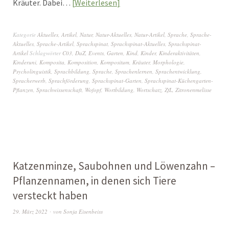
Kräuter. Dabei…
Weiterlesen
Kategorie
Aktuelles
,
Artikel
,
Natur
,
Natur-Aktuelles
,
Natur-Artikel
,
Sprache
,
Sprache-
Aktuelles
,
Sprache-Artikel
,
Sprachspinat
,
Sprachspinat-Aktuelles
,
Sprachspinat-
Artikel
Schlagwörter
C03
,
DaZ
,
Events
,
Garten
,
Kind
,
Kinder
,
Kinderaktivitäten
,
Kinderuni
,
Komposita
,
Komposition
,
Kompositum
,
Kräuter
,
Morphologie
,
Psycholinguistik
,
Sprachbildung
,
Sprache
,
Sprachenlernen
,
Sprachentwicklung
,
Spracherwerb
,
Sprachförderung
,
Sprachspinat-Garten
,
Sprachspinat-Küchengarten-
Pflanzen
,
Sprachwissenschaft
,
Wofopf
,
Wortbildung
,
Wortschatz
,
ZfL
,
Zitronenmelisse
Katzenminze, Saubohnen und Löwenzahn –
Pflanzennamen, in denen sich Tiere
versteckt haben
29. März 2022
von
Sonja Eisenbeiss