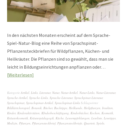
In den nächsten Monaten erscheint auf dem Sprache-
Spiel-Natur-Blog eine Reihe von Sprachspinat-
Pflanzensteckbriefen für Wildpflanzen, Küchen- und
Heilkräuter. Die Pflanzen sind so gewählt, dass man sie
leicht in Bildungseinrichtungen anpflanzen oder…
Weiterlesen
Kategorie
Artikel
,
Links
,
Literatur
,
Natur
,
Natur-Artikel
,
Natur-Links
,
Natur-Literatur
,
Sprache-Artikel
,
Sprache-Links
,
Sprache-Literatur
,
Sprachpinat-Literatur
,
Sprachspinat
,
Sprachspinat-Artikel
,
Sprachspinat-Links
Schlagwörter
Bildkärtchenspiel
,
Botanik
,
Bücher
,
Buchtipps
,
Heilkunde
,
Heilpflanzen
,
Insekten
,
Kinder
,
Kinderaktivitäten
,
KInderbeschäftigung
,
Kinderbücher
,
Kochen
,
Kosmetik
,
Kräuterkosmetik
,
Kräuterpädagogik
,
Küche
,
Leseempfehlungen
,
Leseliste
,
Lesetipps
,
Medizin
,
Pflanzen
,
Pflanzensteckbrief
,
Pflanzensteckbriefe
,
Quartett
,
Spiele
,