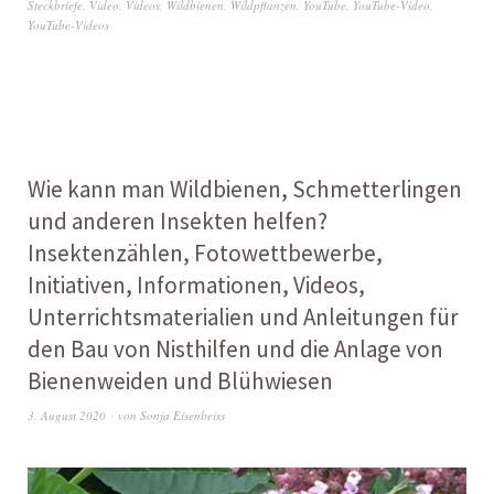
Steckbriefe
,
Video
,
Videos
,
Wildbienen
,
Wildpflanzen
,
YouTube
,
YouTube-Video
,
YouTube-Videos
Wie kann man Wildbienen, Schmetterlingen
und anderen Insekten helfen?
Insektenzählen, Fotowettbewerbe,
Initiativen, Informationen, Videos,
Unterrichtsmaterialien und Anleitungen für
den Bau von Nisthilfen und die Anlage von
Bienenweiden und Blühwiesen
3. August 2020
von
Sonja Eisenbeiss