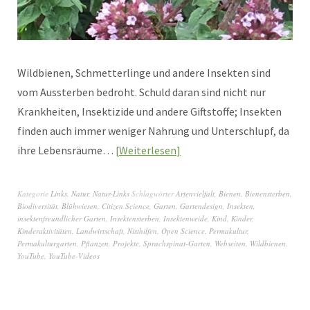
Wildbienen, Schmetterlinge und andere Insekten sind
vom Aussterben bedroht. Schuld daran sind nicht nur
Krankheiten, Insektizide und andere Giftstoffe; Insekten
finden auch immer weniger Nahrung und Unterschlupf, da
ihre Lebensräume…
Weiterlesen
Kategorie
Links
,
Natur
,
Natur-Links
Schlagwörter
Artenvielfalt
,
Bienen
,
Bienensterben
,
Biodiversität
,
Blühwiesen
,
Citizen Science
,
Garten
,
Gartendesign
,
Insekten
,
insektenfreundlicher Garten
,
Insektensterben
,
Insektenweide
,
Kind
,
Kinder
,
Kinderaktivitäten
,
Landwirtschaft
,
Nisthilfen
,
Open Science
,
Permakultur
,
Permakulturgarten
,
Pflanzen
,
Projekte
,
Sprachspinat-Garten
,
Webseiten
,
Wildbienen
,
YouTube
,
YouTube-Videos