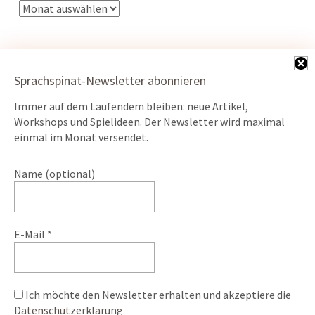
Sprachspinat-Newsletter abonnieren
Immer auf dem Laufendem bleiben: neue Artikel,
Kontakt
Workshops und Spielideen. Der Newsletter wird maximal
Datenschutz
einmal im Monat versendet.
Impressum
Name (optional)
ÖKO-Webserver powered by
E-Mail
*
Ich möchte den Newsletter erhalten und akzeptiere die
© 2026
Sprache Spiel Natur.
Powered by
WordPress
Datenschutzerklärung
Theme: Weta von
Elmastudio
.