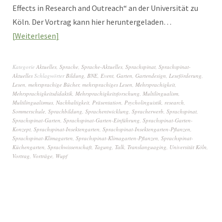
Effects in Research and Outreach“ an der Universität zu
Köln. Der Vortrag kann hier heruntergeladen…
Weiterlesen
Kategorie
Aktuelles
,
Sprache
,
Sprache-Aktuelles
,
Sprachspinat
,
Sprachspinat-
Aktuelles
Schlagwörter
Bildung
,
BNE
,
Event
,
Garten
,
Gartendesign
,
Leseförderung
,
Lesen
,
mehrsprachige Bücher
,
mehrsprachiges Lesen
,
Mehrsprachigkeit
,
Mehrsprachigkeitsdidaktik
,
Mehrsprachigkeitsforschung
,
Multilingualism
,
Multilingualismus
,
Nachhaltigkeit
,
Präsentation
,
Psycholinguistik
,
research
,
Sommerschule
,
Sprachbildung
,
Sprachentwicklung
,
Spracherwerb
,
Sprachspinat
,
Sprachspinat-Garten
,
Sprachspinat-Garten-Einführung
,
Sprachspinat-Garten-
Konzept
,
Sprachspinat-Insektengarten
,
Sprachspinat-Insektengarten-Pflanzen
,
Sprachspinat-Klimagarten
,
Sprachspinat-Klimagarten-Pflanzen
,
Sprachspinat-
Küchengarten
,
Sprachwissenschaft
,
Tagung
,
Talk
,
Translanguaging
,
Universität Köln
,
Vortrag
,
Vorträge
,
Wupf