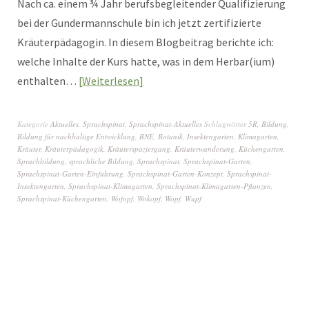
Nach ca. einem ¾ Jahr berufsbegleitender Qualifizierung
bei der Gundermannschule bin ich jetzt zertifizierte
Kräuterpädagogin. In diesem Blogbeitrag berichte ich:
welche Inhalte der Kurs hatte, was in dem Herbar(ium)
enthalten…
Weiterlesen
Kategorie
Aktuelles
,
Sprachspinat
,
Sprachspinat-Aktuelles
Schlagwörter
5R
,
Bildung
,
Bildung für nachhaltige Entwicklung
,
BNE
,
Botanik
,
Insektengarten
,
Klimagarten
,
Kräuter
,
Kräuterpädagogik
,
Kräuterspaziergang
,
Kräuterwanderung
,
Küchengarten
,
Sprachbildung
,
sprachliche Bildung
,
Sprachspinat
,
Sprachspinat-Garten
,
Sprachspinat-Garten-Einführung
,
Sprachspinat-Garten-Konzept
,
Sprachspinat-
Insektengarten
,
Sprachspinat-Klimagarten
,
Sprachspinat-Klimagarten-Pflanzen
,
Sprachspinat-Küchengarten
,
Wofopf
,
Wokopf
,
Wopf
,
Wupf