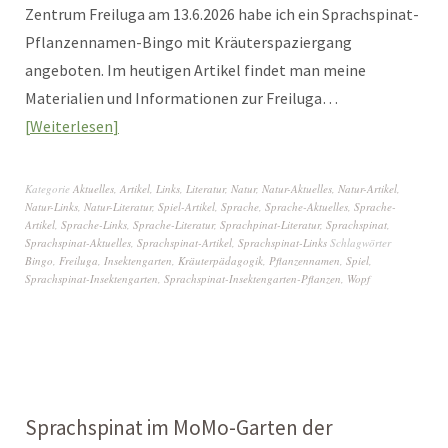
Zentrum Freiluga am 13.6.2026 habe ich ein Sprachspinat-
Pflanzennamen-Bingo mit Kräuterspaziergang
angeboten. Im heutigen Artikel findet man meine
Materialien und Informationen zur Freiluga…
Weiterlesen
Kategorie
Aktuelles
,
Artikel
,
Links
,
Literatur
,
Natur
,
Natur-Aktuelles
,
Natur-Artikel
,
Natur-Links
,
Natur-Literatur
,
Spiel-Artikel
,
Sprache
,
Sprache-Aktuelles
,
Sprache-
Artikel
,
Sprache-Links
,
Sprache-Literatur
,
Sprachpinat-Literatur
,
Sprachspinat
,
Sprachspinat-Aktuelles
,
Sprachspinat-Artikel
,
Sprachspinat-Links
Schlagwörter
Bingo
,
Freiluga
,
Insektengarten
,
Kräuterpädagogik
,
Pflanzennamen
,
Spiel
,
Sprachspinat-Insektengarten
,
Sprachspinat-Insektengarten-Pflanzen
,
Wopf
Sprachspinat im MoMo-Garten der