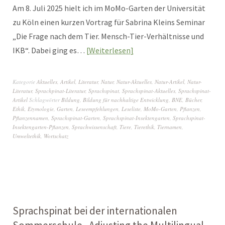
Am 8. Juli 2025 hielt ich im MoMo-Garten der Universität
zu Köln einen kurzen Vortrag für Sabrina Kleins Seminar
„Die Frage nach dem Tier. Mensch-Tier-Verhältnisse und
IKB“. Dabei ging es…
Weiterlesen
Kategorie
Aktuelles
,
Artikel
,
Literatur
,
Natur
,
Natur-Aktuelles
,
Natur-Artikel
,
Natur-
Literatur
,
Sprachpinat-Literatur
,
Sprachspinat
,
Sprachspinat-Aktuelles
,
Sprachspinat-
Artikel
Schlagwörter
Bildung
,
Bildung für nachhaltige Entwicklung
,
BNE
,
Bücher
,
Ethik
,
Etymologie
,
Garten
,
Leseempfehlungen
,
Leseliste
,
MoMo-Garten
,
Pflanzen
,
Pflanzennamen
,
Sprachspinat-Garten
,
Sprachspinat-Insektengarten
,
Sprachspinat-
Insektengarten-Pflanzen
,
Sprachwissenschaft
,
Tiere
,
Tierethik
,
Tiernamen
,
Umweltethik
,
Wortschatz
Sprachspinat bei der internationalen