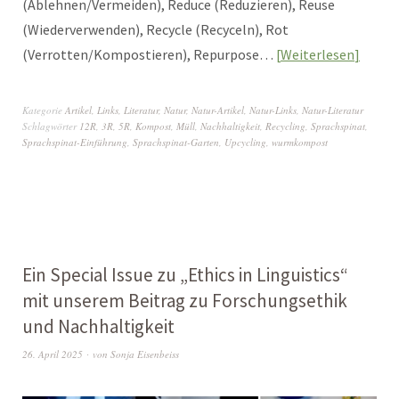
(Ablehnen/Vermeiden), Reduce (Reduzieren), Reuse
(Wiederverwenden), Recycle (Recyceln), Rot
(Verrotten/Kompostieren), Repurpose…
Weiterlesen
Kategorie
Artikel
,
Links
,
Literatur
,
Natur
,
Natur-Artikel
,
Natur-Links
,
Natur-Literatur
Schlagwörter
12R
,
3R
,
5R
,
Kompost
,
Müll
,
Nachhaltigkeit
,
Recycling
,
Sprachspinat
,
Sprachspinat-Einführung
,
Sprachspinat-Garten
,
Upcycling
,
wurmkompost
Ein Special Issue zu „Ethics in Linguistics“
mit unserem Beitrag zu Forschungsethik
und Nachhaltigkeit
26. April 2025
von
Sonja Eisenbeiss