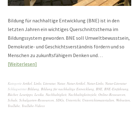
Bildung für nachhaltige Entwicklung (BNE) ist in den
letzten Jahren ein wichtiges Querschnittsthema im
Bildungssystem geworden. BNE soll Umweltbewusstsein,
Demokratie- und Geschichtsverständnis fördern und so
Menschen zu zukunftsfähigem Denken und…
Weiterlesen
Kategorie
Artikel
,
Links
,
Literatur
,
Natur
,
Natur-Artikel
,
Natur-Links
,
Natur-Literatur
Schlagwörter
Bildung
,
Bildung für nachhaltige Entwicklung
,
BNE
,
BNE-Einführung
,
Bücher
,
Lesetipps
,
Lexika
,
Nachhaltigkeit
,
Nachhaltigkeitsziele
,
Online-Ressourcen
,
Schule
,
Schulgarten-Ressourcen
,
SDGs
,
Unterricht
,
Unterrichtsmaterialien
,
Webseiten
,
YouTube
,
YouTube-Videos