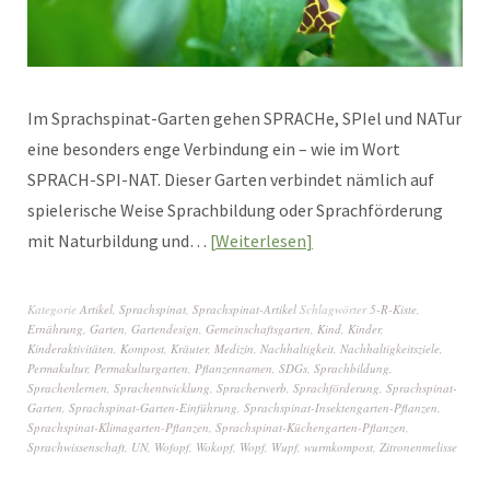
Im Sprachspinat-Garten gehen SPRACHe, SPIel und NATur
eine besonders enge Verbindung ein – wie im Wort
SPRACH-SPI-NAT. Dieser Garten verbindet nämlich auf
spielerische Weise Sprachbildung oder Sprachförderung
mit Naturbildung und…
Weiterlesen
Kategorie
Artikel
,
Sprachspinat
,
Sprachspinat-Artikel
Schlagwörter
5-R-Kiste
,
Ernährung
,
Garten
,
Gartendesign
,
Gemeinschaftsgarten
,
Kind
,
Kinder
,
Kinderaktivitäten
,
Kompost
,
Kräuter
,
Medizin
,
Nachhaltigkeit
,
Nachhaltigkeitsziele
,
Permakultur
,
Permakulturgarten
,
Pflanzennamen
,
SDGs
,
Sprachbildung
,
Sprachenlernen
,
Sprachentwicklung
,
Spracherwerb
,
Sprachförderung
,
Sprachspinat-
Garten
,
Sprachspinat-Garten-Einführung
,
Sprachspinat-Insektengarten-Pflanzen
,
Sprachspinat-Klimagarten-Pflanzen
,
Sprachspinat-Küchengarten-Pflanzen
,
Sprachwissenschaft
,
UN
,
Wofopf
,
Wokopf
,
Wopf
,
Wupf
,
wurmkompost
,
Zitronenmelisse