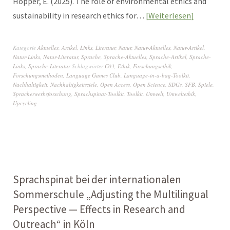
Hopper, E. (2025). The role of environmental ethics and
sustainability in research ethics for…
Weiterlesen
Kategorie
Aktuelles
,
Artikel
,
Links
,
Literatur
,
Natur
,
Natur-Aktuelles
,
Natur-Artikel
,
Natur-Links
,
Natur-Literatur
,
Sprache
,
Sprache-Aktuelles
,
Sprache-Artikel
,
Sprache-
Links
,
Sprache-Literatur
Schlagwörter
C03
,
Ethik
,
Forschungsethik
,
Forschungsmethoden
,
Language Games Club
,
Language-in-a-bag-Toolkit
,
Nachhaltigkeit
,
Nachhaltigkeitsziele
,
Open Access
,
Open Science
,
SDGs
,
SFB
,
Spiele
,
Spracherwerbsforschung
,
Sprachspinat-Toolkit
,
Toolkit
,
Umwelt
,
Umweltethik
,
Upcycling
Sprachspinat bei der internationalen
Sommerschule „Adjusting the Multilingual
Perspective — Effects in Research and
Outreach“ in Köln