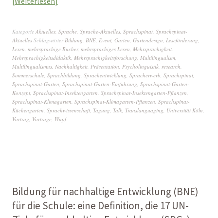
Weiterlesen
Kategorie
Aktuelles
,
Sprache
,
Sprache-Aktuelles
,
Sprachspinat
,
Sprachspinat-
Aktuelles
Schlagwörter
Bildung
,
BNE
,
Event
,
Garten
,
Gartendesign
,
Leseförderung
,
Lesen
,
mehrsprachige Bücher
,
mehrsprachiges Lesen
,
Mehrsprachigkeit
,
Mehrsprachigkeitsdidaktik
,
Mehrsprachigkeitsforschung
,
Multilingualism
,
Multilingualismus
,
Nachhaltigkeit
,
Präsentation
,
Psycholinguistik
,
research
,
Sommerschule
,
Sprachbildung
,
Sprachentwicklung
,
Spracherwerb
,
Sprachspinat
,
Sprachspinat-Garten
,
Sprachspinat-Garten-Einführung
,
Sprachspinat-Garten-
Konzept
,
Sprachspinat-Insektengarten
,
Sprachspinat-Insektengarten-Pflanzen
,
Sprachspinat-Klimagarten
,
Sprachspinat-Klimagarten-Pflanzen
,
Sprachspinat-
Küchengarten
,
Sprachwissenschaft
,
Tagung
,
Talk
,
Translanguaging
,
Universität Köln
,
Vortrag
,
Vorträge
,
Wupf
Bildung für nachhaltige Entwicklung (BNE)
für die Schule: eine Definition, die 17 UN-