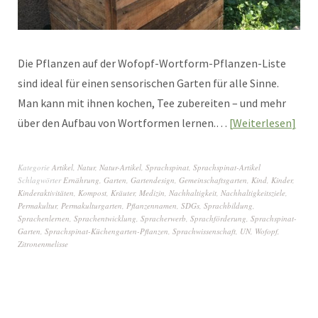
Die Pflanzen auf der Wofopf-Wortform-Pflanzen-Liste
sind ideal für einen sensorischen Garten für alle Sinne.
Man kann mit ihnen kochen, Tee zubereiten – und mehr
über den Aufbau von Wortformen lernen.…
Weiterlesen
Kategorie
Artikel
,
Natur
,
Natur-Artikel
,
Sprachspinat
,
Sprachspinat-Artikel
Schlagwörter
Ernährung
,
Garten
,
Gartendesign
,
Gemeinschaftsgarten
,
Kind
,
Kinder
,
Kinderaktivitäten
,
Kompost
,
Kräuter
,
Medizin
,
Nachhaltigkeit
,
Nachhaltigkeitsziele
,
Permakultur
,
Permakulturgarten
,
Pflanzennamen
,
SDGs
,
Sprachbildung
,
Sprachenlernen
,
Sprachentwicklung
,
Spracherwerb
,
Sprachförderung
,
Sprachspinat-
Garten
,
Sprachspinat-Küchengarten-Pflanzen
,
Sprachwissenschaft
,
UN
,
Wofopf
,
Zitronenmelisse