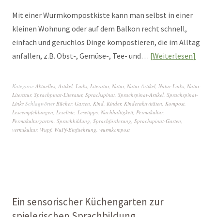
Mit einer Wurmkompostkiste kann man selbst in einer
kleinen Wohnung oder auf dem Balkon recht schnell,
einfach und geruchlos Dinge kompostieren, die im Alltag
anfallen, z.B. Obst-, Gemüse-, Tee- und…
Weiterlesen
Kategorie
Aktuelles
,
Artikel
,
Links
,
Literatur
,
Natur
,
Natur-Artikel
,
Natur-Links
,
Natur-
Literatur
,
Sprachpinat-Literatur
,
Sprachspinat
,
Sprachspinat-Artikel
,
Sprachspinat-
Links
Schlagwörter
Bücher
,
Garten
,
Kind
,
Kinder
,
Kinderaktivitäten
,
Kompost
,
Leseempfehlungen
,
Leseliste
,
Lesetipps
,
Nachhaltigkeit
,
Permakultur
,
Permakulturgarten
,
Sprachbildung
,
Sprachförderung
,
Sprachspinat-Garten
,
vermikultur
,
Wupf
,
WuPf-Einfuehrung
,
wurmkompost
Ein sensorischer Küchengarten zur
spielerischen Sprachbildung,