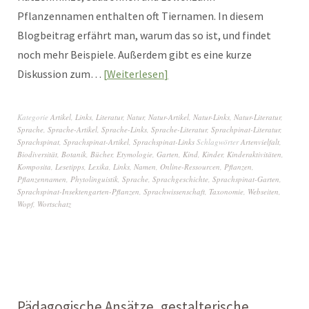
Pflanzennamen enthalten oft Tiernamen. In diesem
Blogbeitrag erfährt man, warum das so ist, und findet
noch mehr Beispiele. Außerdem gibt es eine kurze
Diskussion zum…
Weiterlesen
Kategorie
Artikel
,
Links
,
Literatur
,
Natur
,
Natur-Artikel
,
Natur-Links
,
Natur-Literatur
,
Sprache
,
Sprache-Artikel
,
Sprache-Links
,
Sprache-Literatur
,
Sprachpinat-Literatur
,
Sprachspinat
,
Sprachspinat-Artikel
,
Sprachspinat-Links
Schlagwörter
Artenvielfalt
,
Biodiversität
,
Botanik
,
Bücher
,
Etymologie
,
Garten
,
Kind
,
Kinder
,
Kinderaktivitäten
,
Komposita
,
Lesetipps
,
Lexika
,
Links
,
Namen
,
Online-Ressourcen
,
Pflanzen
,
Pflanzennamen
,
Phytolinguistik
,
Sprache
,
Sprachgeschichte
,
Sprachspinat-Garten
,
Sprachspinat-Insektengarten-Pflanzen
,
Sprachwissenschaft
,
Taxonomie
,
Webseiten
,
Wopf
,
Wortschatz
Pädagogische Ansätze, gestalterische