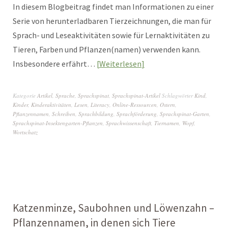
In diesem Blogbeitrag findet man Informationen zu einer
Serie von herunterladbaren Tierzeichnungen, die man für
Sprach- und Leseaktivitäten sowie für Lernaktivitäten zu
Tieren, Farben und Pflanzen(namen) verwenden kann.
Insbesondere erfährt…
Weiterlesen
Kategorie
Artikel
,
Sprache
,
Sprachspinat
,
Sprachspinat-Artikel
Schlagwörter
Kind
,
Kinder
,
Kinderaktivitäten
,
Lesen
,
Literacy
,
Online-Ressourcen
,
Ostern
,
Pflanzennamen
,
Schreiben
,
Sprachbildung
,
Sprachförderung
,
Sprachspinat-Garten
,
Sprachspinat-Insektengarten-Pflanzen
,
Sprachwissenschaft
,
Tiernamen
,
Wopf
,
Wortschatz
Katzenminze, Saubohnen und Löwenzahn –
Pflanzennamen, in denen sich Tiere