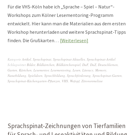
Für die VHS-Köln habe ich „Sprache – Spiel – Natur“-
Workshops zum Kölner Lesementoring-Programm
entwickelt. Hier kann man die Materialien aus dem ersten
Workshop herunterladen und weitere Sprachspinat-Tipps
finden. Die Grußkarten…
Weiterlesen
Kategorie
Artikel
,
Sprachspinat
,
Sprachspinat-Aktuelles
,
Sprachspinat-Artikel
Schlagwörter
Bilder
,
Bildkärtchen
,
Bildkärtchenspiel
,
DaF
,
DaZ
,
Deutschlernen
,
Garten
,
Kärtchen
,
Lesementor
,
Lesementoring
,
Lesen
,
Literacy
,
Memory
,
Naturbildung
,
Spielideen
,
Sprachbildung
,
Sprachförderung
,
Sprachspinat-Garten
,
Sprachspinat-Küchengarten-Pflanzen
,
VHS
,
Wofopf
,
Zitronenmelisse
Sprachspinat-Zeichnungen von Tierfamilien
für Sprach- und Leseaktivitäten und Bildung