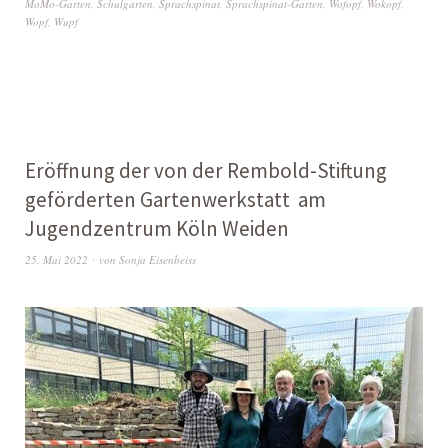
MoMo-Garten
,
Schulgarten
,
Sprachspinat
,
Sprachspinat-Garten
,
Wofopf
,
Wokopf
,
Wopf
,
Wupf
Eröffnung der von der Rembold-Stiftung
geförderten Gartenwerkstatt am
Jugendzentrum Köln Weiden
25. Mai 2022
von
Sonja Eisenbeiss