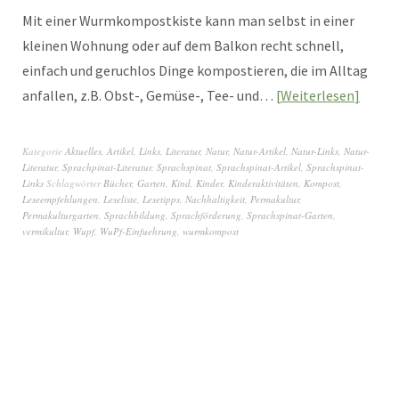
Mit einer Wurmkompostkiste kann man selbst in einer
kleinen Wohnung oder auf dem Balkon recht schnell,
einfach und geruchlos Dinge kompostieren, die im Alltag
anfallen, z.B. Obst-, Gemüse-, Tee- und…
Weiterlesen
Kategorie
Aktuelles
,
Artikel
,
Links
,
Literatur
,
Natur
,
Natur-Artikel
,
Natur-Links
,
Natur-
Literatur
,
Sprachpinat-Literatur
,
Sprachspinat
,
Sprachspinat-Artikel
,
Sprachspinat-
Links
Schlagwörter
Bücher
,
Garten
,
Kind
,
Kinder
,
Kinderaktivitäten
,
Kompost
,
Leseempfehlungen
,
Leseliste
,
Lesetipps
,
Nachhaltigkeit
,
Permakultur
,
Permakulturgarten
,
Sprachbildung
,
Sprachförderung
,
Sprachspinat-Garten
,
vermikultur
,
Wupf
,
WuPf-Einfuehrung
,
wurmkompost