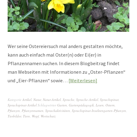
Wer seine Ostereiersuch mal anders gestalten möchte,
kann auch einfach mal Oster(n) oder Ei(er) in
Pflanzennamen suchen. In diesem Blogbeitrag findet
man Webseiten mit Informationen zu „Oster-Pflanzen“
und „Eier-Pflanzen“ sowie…
Weiterlesen
Kategorie
Artikel
,
Natur
,
Natur-Artikel
,
Sprache
,
Sprache-Artikel
,
Sprachspinat
,
Sprachspinat-Artikel
Schlagwörter
Garten
,
Gartenpädagogik
,
Lesen
,
Ostern
,
Pflanzen
,
Pflanzennamen
,
Sprachaktivitäten
,
Sprachspinat-Insektengarten-Pflanzen
,
Tierbilder
,
Tiere
,
Wopf
,
Wortschatz