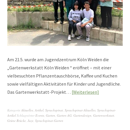
Am 21.5. wurde am Jugendzentrum Köln Weiden die
„Gartenwerkstatt Köln Weiden “ eröffnet – mit einer
vielbesuchten Pflanzentauschbörse, Kaffee und Kuchen
sowie vielfältigen Aktivitäten für Kinder und Jugendliche.
Das Gartenwerkstatt-Projekt…
Weiterlesen
Kategorie
Aktuelles
,
Artikel
,
Sprachspinat
,
Sprachspinat-Aktuelles
,
Sprachspinat-
Artikel
Schlagwörter
Events
,
Garten
,
Garten-AG
,
Gartendesign
,
Gartenwerkstatt
,
Grüne Brücke
,
Juze
,
Sprachspinat-Garten