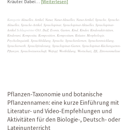
Kräuter. Dabei…
Weiterlesen
Kategorie
Aktuelles
,
Artikel
,
Natur
,
Natur-Aktuelles
,
Natur-Artikel
,
Sprache
,
Sprache-
Aktuelles
,
Sprache-Artikel
,
Sprachspinat
,
Sprachspinat-Aktuelles
,
Sprachspinat-
Artikel
Schlagwörter
C03
,
DaZ
,
Events
,
Garten
,
Kind
,
Kinder
,
Kinderaktivitäten
,
Kinderuni
,
Komposita
,
Komposition
,
Kompositum
,
Kräuter
,
Morphologie
,
Psycholinguistik
,
Sprachbildung
,
Sprache
,
Sprachenlernen
,
Sprachentwicklung
,
Spracherwerb
,
Sprachförderung
,
Sprachspinat-Garten
,
Sprachspinat-Küchengarten-
Pflanzen
,
Sprachwissenschaft
,
Wofopf
,
Wortbildung
,
Wortschatz
,
ZfL
,
Zitronenmelisse
Pflanzen-Taxonomie und botanische
Pflanzennamen: eine kurze Einführung mit
Literatur- und Video-Empfehlungen und
Aktivitäten für den Biologie-, Deutsch- oder
Lateinunterricht