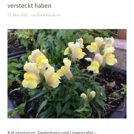
versteckt haben
29. März 2022
von
Sonja Eisenbeiss
Katzenminze, Saubohnen und Löwenzahn –