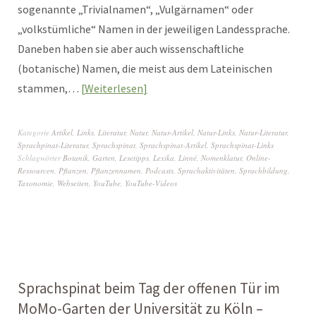
sogenannte „Trivialnamen“, „Vulgärnamen“ oder
„volkstümliche“ Namen in der jeweiligen Landessprache.
Daneben haben sie aber auch wissenschaftliche
(botanische) Namen, die meist aus dem Lateinischen
stammen,…
Weiterlesen
Kategorie
Artikel
,
Links
,
Literatur
,
Natur
,
Natur-Artikel
,
Natur-Links
,
Natur-Literatur
,
Sprachpinat-Literatur
,
Sprachspinat
,
Sprachspinat-Artikel
,
Sprachspinat-Links
Schlagwörter
Botanik
,
Garten
,
Lesetipps
,
Lexika
,
Linné
,
Nomenklatur
,
Online-
Ressourcen
,
Pflanzen
,
Pflanzennamen
,
Podcasts
,
Sprachaktivitäten
,
Sprachbildung
,
Taxonomie
,
Webseiten
,
YouTube
,
YouTube-Videos
Sprachspinat beim Tag der offenen Tür im
MoMo-Garten der Universität zu Köln –