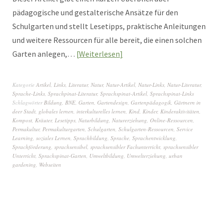
pädagogische und gestalterische Ansätze für den
Schulgarten und stellt Lesetipps, praktische Anleitungen
und weitere Ressourcen für alle bereit, die einen solchen
Garten anlegen,…
Weiterlesen
Kategorie
Artikel
,
Links
,
Literatur
,
Natur
,
Natur-Artikel
,
Natur-Links
,
Natur-Literatur
,
Sprache-Links
,
Sprachpinat-Literatur
,
Sprachspinat-Artikel
,
Sprachspinat-Links
Schlagwörter
Bildung
,
BNE
,
Garten
,
Gartendesign
,
Gartenpädagogik
,
Gärtnern in
deer Stadt
,
globales lernen
,
interkulturelles lernen
,
Kind
,
Kinder
,
Kinderaktivitäten
,
Kompost
,
Kräuter
,
Lesetipps
,
Naturbildung
,
Naturerziehung
,
Online-Ressourcen
,
Permakultur
,
Permakulturgarten
,
Schulgarten
,
Schulgarten-Ressourcen
,
Service
Learning
,
soziales Lernen
,
Sprachbildung
,
Sprache
,
Sprachentwicklung
,
Sprachförderung
,
sprachsensibel
,
sprachsensibler Fachunterricht
,
sprachsensibler
Unterricht
,
Sprachspinat-Garten
,
Umweltbildung
,
Umwelterziehung
,
urban
gardening
,
Webseiten